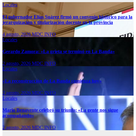
Locales
El gobernador Elías Suárez firmó un convenio histórico para la
jerarquización y titularización docente en la provincia
4 agosto, 2026
MDC INFO
Locales
Gerardo Zamora: «La grieta se terminó en La Banda»
2 agosto, 2026
MDC INFO
Locales
«La reconstrucción de La Banda comienza hoy»
2 agosto, 2026
MDC INFO
Locales
Mario Benavente celebró su triunfo: «La gente nos sigue
acompañando»
2 agosto, 2026
MDC INFO