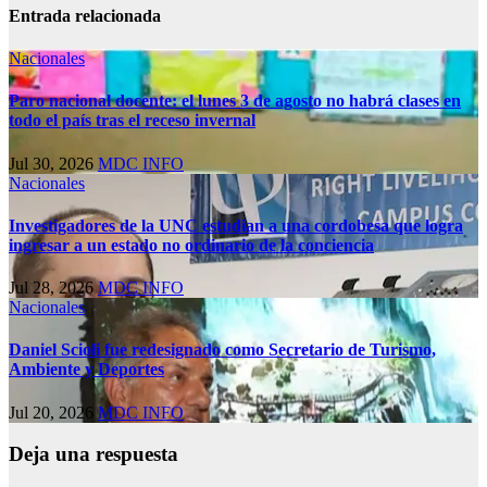
Entrada relacionada
Nacionales
Paro nacional docente: el lunes 3 de agosto no habrá clases en
todo el país tras el receso invernal
Jul 30, 2026
MDC INFO
Nacionales
Investigadores de la UNC estudian a una cordobesa que logra
ingresar a un estado no ordinario de la conciencia
Jul 28, 2026
MDC INFO
Nacionales
Daniel Scioli fue redesignado como Secretario de Turismo,
Ambiente y Deportes
Jul 20, 2026
MDC INFO
Deja una respuesta