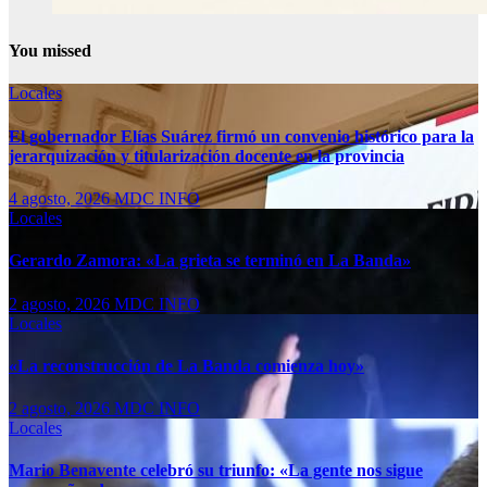
You missed
Locales
El gobernador Elías Suárez firmó un convenio histórico para la
jerarquización y titularización docente en la provincia
4 agosto, 2026
MDC INFO
Locales
Gerardo Zamora: «La grieta se terminó en La Banda»
2 agosto, 2026
MDC INFO
Locales
«La reconstrucción de La Banda comienza hoy»
2 agosto, 2026
MDC INFO
Locales
Mario Benavente celebró su triunfo: «La gente nos sigue