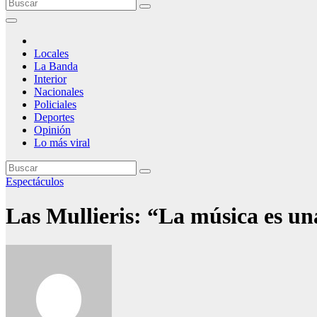
Locales
La Banda
Interior
Nacionales
Policiales
Deportes
Opinión
Lo más viral
Espectáculos
Las Mullieris: “La música es un