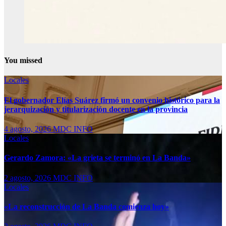
You missed
Locales
El gobernador Elías Suárez firmó un convenio histórico para la
jerarquización y titularización docente en la provincia
4 agosto, 2026
MDC INFO
Locales
Gerardo Zamora: «La grieta se terminó en La Banda»
2 agosto, 2026
MDC INFO
Locales
«La reconstrucción de La Banda comienza hoy»