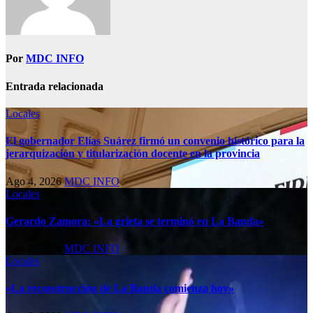
Por
MDC INFO
Entrada relacionada
Locales
El gobernador Elías Suárez firmó un convenio histórico para la
jerarquización y titularización docente en la provincia
Ago 4, 2026
MDC INFO
Locales
Gerardo Zamora: «La grieta se terminó en La Banda»
Ago 2, 2026
MDC INFO
Locales
«La reconstrucción de La Banda comienza hoy»