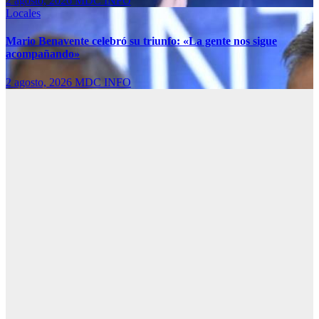
2 agosto, 2026
MDC INFO
Locales
Mario Benavente celebró su triunfo: «La gente nos sigue
acompañando»
2 agosto, 2026
MDC INFO