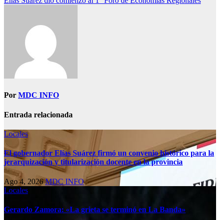
Elías Suárez dio comienzo al 1° Foro de Economías Regionales
Por
MDC INFO
Entrada relacionada
Locales
El gobernador Elías Suárez firmó un convenio histórico para la
jerarquización y titularización docente en la provincia
Ago 4, 2026
MDC INFO
Locales
Gerardo Zamora: «La grieta se terminó en La Banda»