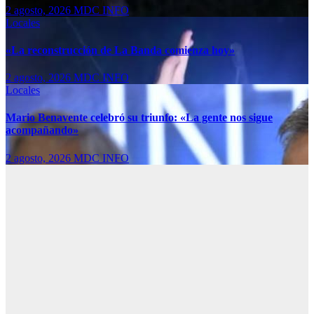
2 agosto, 2026
MDC INFO
Locales
«La reconstrucción de La Banda comienza hoy»
2 agosto, 2026
MDC INFO
Locales
Mario Benavente celebró su triunfo: «La gente nos sigue
acompañando»
2 agosto, 2026
MDC INFO