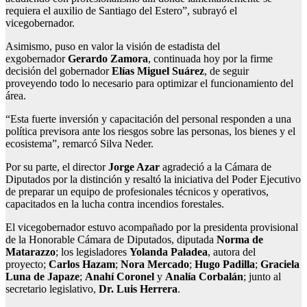
requiera el auxilio de Santiago del Estero”, subrayó el
vicegobernador.
Asimismo, puso en valor la visión de estadista del
exgobernador
Gerardo Zamora
, continuada hoy por la firme
decisión del gobernador
Elías Miguel Suárez
, de seguir
proveyendo todo lo necesario para optimizar el funcionamiento del
área.
“Esta fuerte inversión y capacitación del personal responden a una
política previsora ante los riesgos sobre las personas, los bienes y el
ecosistema”, remarcó Silva Neder.
Por su parte, el director
Jorge Azar
agradeció a la Cámara de
Diputados por la distinción y resaltó la iniciativa del Poder Ejecutivo
de preparar un equipo de profesionales técnicos y operativos,
capacitados en la lucha contra incendios forestales.
El vicegobernador estuvo acompañado por la presidenta provisional
de la Honorable Cámara de Diputados, diputada
Norma de
Matarazzo
; los legisladores
Yolanda Paladea
, autora del
proyecto;
Carlos Hazam
;
Nora Mercado
;
Hugo Padilla
;
Graciela
Luna de Japaze
;
Anahí Coronel
y
Analía Corbalán
; junto al
secretario legislativo,
Dr. Luis Herrera
.