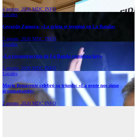
4 agosto, 2026
MDC INFO
Locales
Gerardo Zamora: «La grieta se terminó en La Banda»
2 agosto, 2026
MDC INFO
Locales
«La reconstrucción de La Banda comienza hoy»
2 agosto, 2026
MDC INFO
Locales
Mario Benavente celebró su triunfo: «La gente nos sigue
acompañando»
2 agosto, 2026
MDC INFO