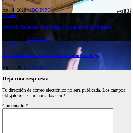
Ago 4, 2026
MDC INFO
Locales
Gerardo Zamora: «La grieta se terminó en La Banda»
Ago 2, 2026
MDC INFO
Locales
«La reconstrucción de La Banda comienza hoy»
Ago 2, 2026
MDC INFO
Deja una respuesta
Tu dirección de correo electrónico no será publicada.
Los campos
obligatorios están marcados con
*
Comentario
*