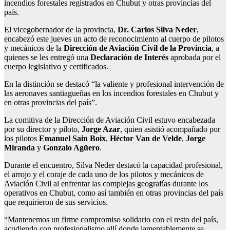
incendios forestales registrados en Chubut y otras provincias del
país.
El vicegobernador de la provincia,
Dr. Carlos Silva Neder
,
encabezó este jueves un acto de reconocimiento al cuerpo de pilotos
y mecánicos de la
Dirección de Aviación Civil de la Provincia
, a
quienes se les entregó una
Declaración de Interés
aprobada por el
cuerpo legislativo y certificados.
En la distinción se destacó “la valiente y profesional intervención de
las aeronaves santiagueñas en los incendios forestales en Chubut y
en otras provincias del país”.
La comitiva de la Dirección de Aviación Civil estuvo encabezada
por su director y piloto,
Jorge Azar
, quien asistió acompañado por
los pilotos
Emanuel Sain Boix
,
Héctor Van de Velde
,
Jorge
Miranda
y
Gonzalo Agüero
.
Durante el encuentro, Silva Neder destacó la capacidad profesional,
el arrojo y el coraje de cada uno de los pilotos y mecánicos de
Aviación Civil al enfrentar las complejas geografías durante los
operativos en Chubut, como así también en otras provincias del país
que requirieron de sus servicios.
“Mantenemos un firme compromiso solidario con el resto del país,
acudiendo con profesionalismo allí donde lamentablemente se