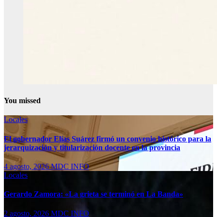
You missed
Locales
El gobernador Elías Suárez firmó un convenio histórico para la
jerarquización y titularización docente en la provincia
4 agosto, 2026
MDC INFO
Locales
Gerardo Zamora: «La grieta se terminó en La Banda»
2 agosto, 2026
MDC INFO