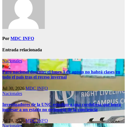
Por
MDC INFO
Entrada relacionada
Nacionales
Paro nacional docente: el lunes 3 de agosto no habrá clases en
todo el país tras el receso invernal
Jul 30, 2026
MDC INFO
Nacionales
Investigadores de la UNC estudian a una cordobesa que logra
ingresar a un estado no ordinario de la conciencia
Jul 28, 2026
MDC INFO
Nacionales