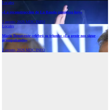
Locales
«La reconstrucción de La Banda comienza hoy»
2 agosto, 2026
MDC INFO
Locales
Mario Benavente celebró su triunfo: «La gente nos sigue
acompañando»
2 agosto, 2026
MDC INFO