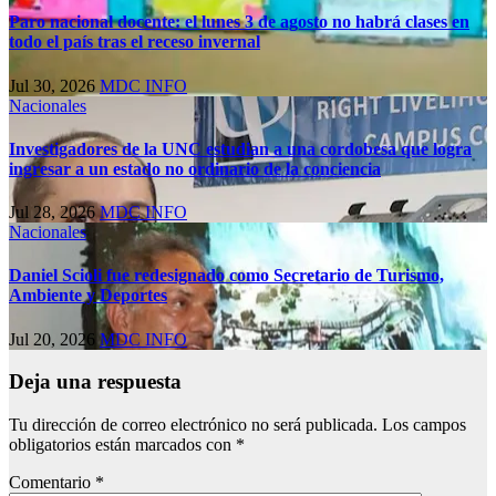
Paro nacional docente: el lunes 3 de agosto no habrá clases en
todo el país tras el receso invernal
Jul 30, 2026
MDC INFO
Nacionales
Investigadores de la UNC estudian a una cordobesa que logra
ingresar a un estado no ordinario de la conciencia
Jul 28, 2026
MDC INFO
Nacionales
Daniel Scioli fue redesignado como Secretario de Turismo,
Ambiente y Deportes
Jul 20, 2026
MDC INFO
Deja una respuesta
Tu dirección de correo electrónico no será publicada.
Los campos
obligatorios están marcados con
*
Comentario
*