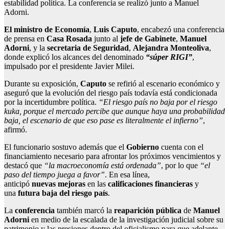
estabilidad política. La conferencia se realizó junto a Manuel
Adorni.
El ministro de Economía
,
Luis Caputo
, encabezó una conferencia
de prensa en
Casa Rosada
junto al
jefe de Gabinete
,
Manuel
Adorni
, y la
secretaria de Seguridad
,
Alejandra Monteoliva
,
donde explicó los alcances del denominado
“súper RIGI”
,
impulsado por el presidente Javier Milei.
Durante su exposición,
Caputo
se refirió al escenario económico y
aseguró que la evolución del riesgo país todavía está condicionada
por la incertidumbre política.
“El riesgo país no baja por el riesgo
kuka, porque el mercado percibe que aunque haya una probabilidad
baja, el escenario de que eso pase es literalmente el infierno”
,
afirmó.
El funcionario sostuvo además que el
Gobierno
cuenta con el
financiamiento necesario para afrontar los próximos vencimientos y
destacó que
“la macroeconomía está ordenada”
, por lo que
“el
paso del tiempo juega a favor”
. En esa línea,
anticipó
nuevas
mejoras
en las
calificaciones
financieras
y
una
futura baja del riesgo país
.
La
conferencia
también marcó la
reaparición pública
de
Manuel
Adorni
en medio de la escalada de la investigación judicial sobre su
patrimonio y las presiones dentro del oficialismo para que adelante