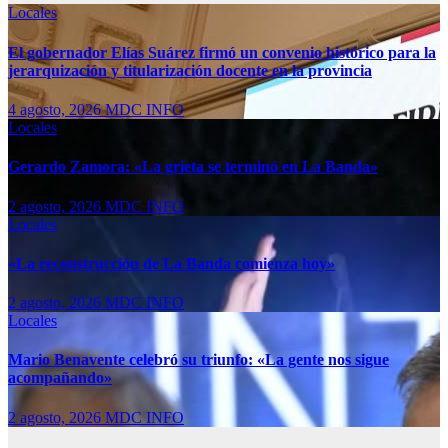
Locales
El gobernador Elías Suárez firmó un convenio histórico para la
jerarquización y titularización docente en la provincia
4 agosto, 2026
MDC INFO
Locales
Gerardo Zamora: «La grieta se terminó en La Banda»
2 agosto, 2026
MDC INFO
Locales
«La reconstrucción de La Banda comienza hoy»
2 agosto, 2026
MDC INFO
Locales
Mario Benavente celebró su triunfo: «La gente nos sigue
acompañando»
2 agosto, 2026
MDC INFO